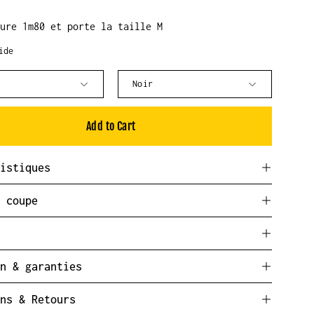
sure 1m80 et porte la taille M
ide
Couleur
Noir
Add to Cart
ristiques
& coupe
s
en & garanties
ons & Retours