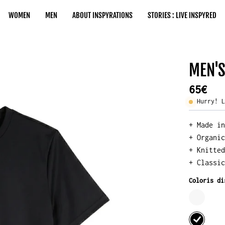
WOMEN
MEN
ABOUT INSPYRATIONS
STORIES : LIVE INSPYRED
MEN'S
Open
image
65€
lightbox
Hurry! 
+ Made i
+ Organi
+ Knitte
+ Classi
Coloris di
MEN'S
WHY
MEN'S
TEE