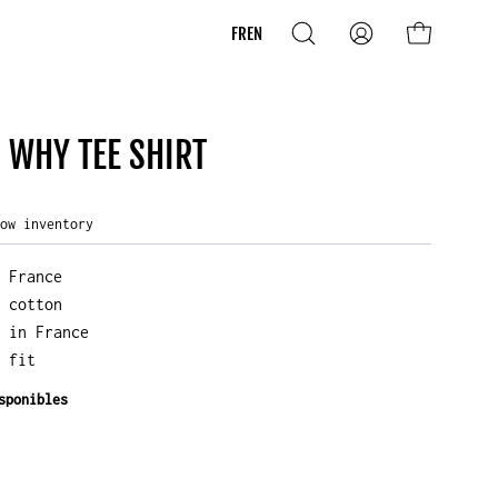
Translation
FR
EN
Open
My
Open cart
search
Account
missing:
bar
en.localization.lan
 WHY TEE SHIRT
Low inventory
n France
c cotton
d in France
c fit
sponibles