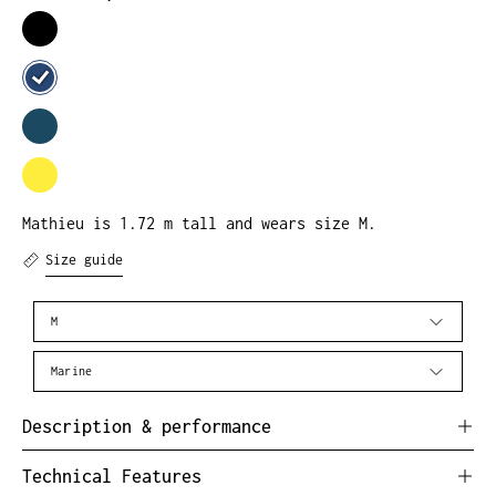
MEN'S
ALL
MEN'S
RYDE
ALL
3L
MEN'S
RYDE
JACKET
ALL
3L
MEN'S
RYDE
JACKET
ALL
3L
Mathieu is 1.72 m tall and wears size M.
RYDE
JACKET
3L
Size guide
JACKET
Size
M
Couleur
Marine
Description & performance
Technical Features