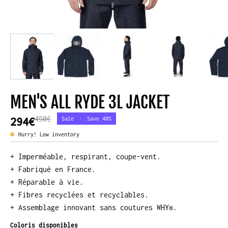
MEN'S ALL RYDE 3L JACKET
490€
294€
Sale
•
Save
40%
Hurry! Low inventory
+ Imperméable, respirant, coupe-vent.
+ Fabriqué en France.
+ Réparable à vie.
+ Fibres recyclées et recyclables.
+ Assemblage innovant sans coutures WHY®.
Coloris disponibles